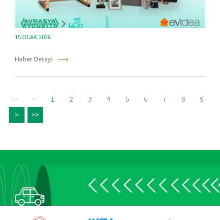
15 OCAK 2026
Haber Detayı
<<
<
1
2
3
4
5
6
7
8
9
>
>>