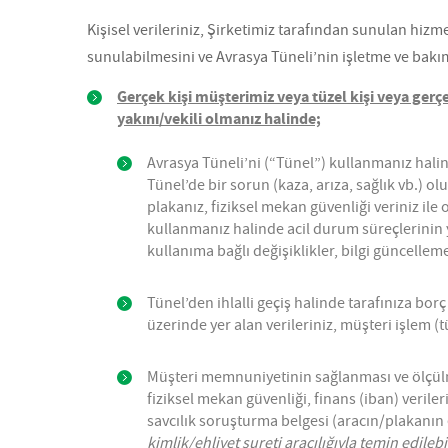
Kişisel verileriniz, Şirketimiz tarafından sunulan hizm
sunulabilmesini ve Avrasya Tüneli’nin işletme ve bakım
Gerçek kişi müşterimiz veya tüzel kişi veya gerçek
yakını/vekili olmanız halinde;
Avrasya Tüneli’ni (“Tünel”) kullanmanız halin
Tünel’de bir sorun (kaza, arıza, sağlık vb.)
plakanız, fiziksel mekan güvenliği veriniz ile 
kullanmanız halinde acil durum süreçlerinin yü
kullanıma bağlı değişiklikler, bilgi güncelleme
Tünel’den ihlalli geçiş halinde tarafınıza borç
üzerinde yer alan verileriniz, müşteri işlem (tü
Müşteri memnuniyetinin sağlanması ve ölçülme
fiziksel mekan güvenliği, finans (iban) veriler
savcılık soruşturma belgesi (aracın/plakanın ça
kimlik/ehliyet sureti aracılığıyla temin edileb