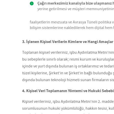
Çağrı merkezimiz kanalıyla bize ulaşmanız 
yerine getirilmesi ve müşteri memnuniyetinin
faaliyetlerin mevzuata ve Avrasya Tüneli politika ve
bilişim sistemlerine nakledilerek hem dijital hem 
3. İşlenen Kişisel Verilerin Kimlere ve Hangi Amaçlar 
Toplanan kişisel verileriniz, işbu Aydınlatma Metni’ni
bu sebeplerle sınırlı olarak; resmi kurum ve kuruluşlar
içinde ve yurt dışında bulunan iş ortaklarımız ve tedar
tüzel kişilerine, Şirket’in ve Şirket’in bağlı bulunduğ
dışında bulunan teknoloji hizmeti sunan firmaların sis
4. Kişisel Veri Toplamanın Yöntemi ve Hukuki Sebebi
Kişisel verileriniz, işbu Aydınlatma Metni’nin 2. mad
sorumlusunun hukuki yükümlülüğü, hakkın tesisi, kull