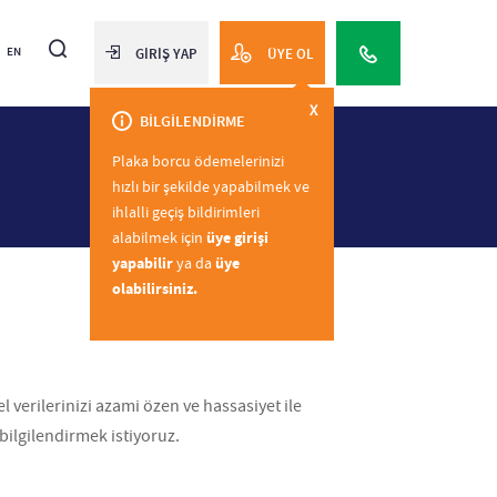
EN
GİRİŞ YAP
ÜYE OL
X
BİLGİLENDİRME
Plaka borcu ödemelerinizi
hızlı bir şekilde yapabilmek ve
ihlalli geçiş bildirimleri
alabilmek için
üye girişi
yapabilir
ya da
üye
olabilirsiniz.
isel verilerinizi azami özen ve hassasiyet ile
 bilgilendirmek istiyoruz.