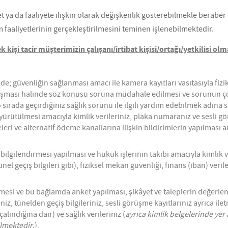
et ya da faaliyete ilişkin olarak değişkenlik gösterebilmekle beraber
 faaliyetlerinin gerçekleştirilmesini teminen işlenebilmektedir.
 kişi tacir müşterimizin çalışanı/irtibat kişisi/ortağı/yetkilisi ol
de; güvenliğin sağlanması amacı ile kamera kayıtları vasıtasıyla fizi
 oluşması halinde söz konusu soruna müdahale edilmesi ve sorunun çö
o sırada geçirdiğiniz sağlık sorunu ile ilgili yardım edebilmek adına 
rütülmesi amacıyla kimlik verileriniz, plaka numaranız ve sesli görü
leri ve alternatif ödeme kanallarına ilişkin bildirimlerin yapılması am
 bilgilendirmesi yapılması ve hukuk işlerinin takibi amacıyla kimlik v
nel geçiş bilgileri gibi), fiziksel mekan güvenliği, finans (iban) veril
si ve bu bağlamda anket yapılması, şikâyet ve taleplerin değerlend
iniz, tünelden geçiş bilgileriniz, sesli görüşme kayıtlarınız ayrıca i
lındığına dair) ve sağlık verileriniz (
ayrıca kimlik belgelerinde yer 
ilmektedir
.),