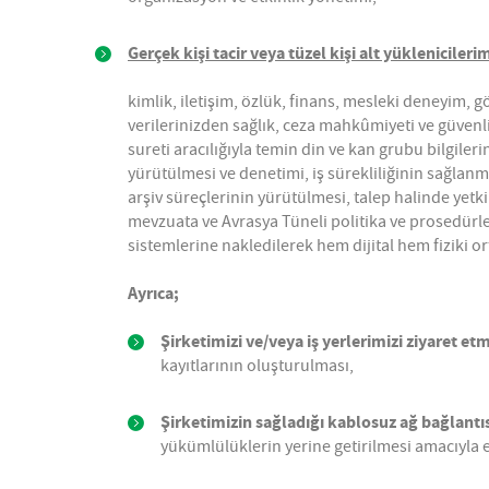
Gerçek kişi tacir veya tüzel kişi alt yüklenicileri
kimlik, iletişim, özlük, finans, mesleki deneyim, görs
verilerinizden sağlık, ceza mahkûmiyeti ve güvenlik
sureti aracılığıyla temin din ve kan grubu bilgileri
yürütülmesi ve denetimi, iş sürekliliğinin sağlanm
arşiv süreçlerinin yürütülmesi, talep halinde yetki
mevzuata ve Avrasya Tüneli politika ve prosedürlerin
sistemlerine nakledilerek hem dijital hem fiziki 
Ayrıca;
Şirketimizi ve/veya iş yerlerimizi ziyaret et
kayıtlarının oluşturulması,
Şirketimizin sağladığı kablosuz ağ bağlantı
yükümlülüklerin yerine getirilmesi amacıyla e