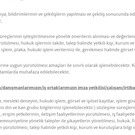
 bildirimlerinin ve çekilişlerin yapılması ve çekiliş sonucunda ödüll
z,
süreçlerinin iyileştirilmesine yönelik önerilerin alınması ve değerlend
tülmesi, hukuk işlerinin takibi, talep halinde yetkili kişi, kurum ve 
işlem, plaka, hukuki işlem verileriniz ile, gerekmesi halinde görsel v
e uygun yürütülmesi amaçları ile sınırlı olarak işlenebilecektir. Kişis
ortamlarda muhafaza edilebilecektir.
in/danışmanlarımızın/iş ortaklarımızın imza yetkilisi/çalışanı/irtiba
 mesleki deneyim, hukuki işlem, görsel ve işitsel kayıtlar, işlem güve
emin din ve kan grubu bilgileriniz işlenebilecektir.) sözleşme süreçle
rişim yetkilerinin, iletişim faaliyetlerinin yürütülmesi, iş faaliyetl
emnuniyetine yönelik talepler ile şikayetlerin yönetilmesi, hukuk, f
in yürütülmesi, talep halinde yetkili kişi, kurum ve kuruluşlara bilgi 