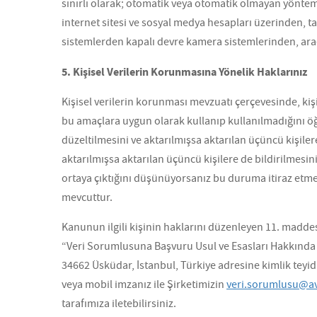
sınırlı olarak; otomatik veya otomatik olmayan yöntemle
internet sitesi ve sosyal medya hesapları üzerinden, t
sistemlerden kapalı devre kamera sistemlerinden, ara
5. Kişisel Verilerin Korunmasına Yönelik Haklarınız
Kişisel verilerin korunması mevzuatı çerçevesinde, kişi
bu amaçlara uygun olarak kullanıp kullanılmadığını öğr
düzeltilmesini ve aktarılmışsa aktarılan üçüncü kişiler
aktarılmışsa aktarılan üçüncü kişilere de bildirilmesin
ortaya çıktığını düşünüyorsanız bu duruma itiraz etme
mevcuttur.
Kanunun ilgili kişinin haklarını düzenleyen 11. madde
“Veri Sorumlusuna Başvuru Usul ve Esasları Hakkında T
34662 Üsküdar, İstanbul, Türkiye adresine kimlik teyid
veya mobil imzanız ile Şirketimizin
veri.sorumlusu@av
tarafımıza iletebilirsiniz.