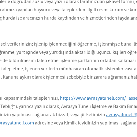
rle doğrudan sözlü veya yazılı olarak tarafınızdan şikayet formu, e-
arafımıza yapılan başvuru veya taleplerden, ilgili resmi kurum ve ku
ç hurda ise aracınızın hurda kaydından ve hizmetlerinden faydalan
sel verilerinizin; işlenip işlenmediğini öğrenme, işlenmişse buna ili
enme, yurt içinde veya yurt dışında aktarıldığı üçüncü kişileri öğr
e de bildirilmesini talep etme, işlenme şartlarının ortadan kalkması
i talep etme, işlenen verilerin münhasıran otomatik sistemler vasıta
, Kanuna aykırı olarak işlenmesi sebebiyle bir zarara uğramanız hal
si kapsamındaki taleplerinizi,
https://www.avrasyatuneli.com/_ass
ebliğ” uyarınca yazılı olarak, Avrasya Tüneli İşletme ve Bakım Bina
inizin yapılması sağlanarak bizzat; veya Şirketimizin
avrasyatuneli@
rasyatuneli.com
adresine veya Kimlik teyidinizin yapılması sağlanara