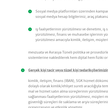
Sosyal medya platformları üzerinden kampanya,
sosyal medya hesap bilgileriniz, araç plakanı
iş faaliyetlerinin yürütülmesi ve denetimi, iş 
yürütülmesi, finans ve muhasebe işlerinin yürü
yürütülmesi amacıyla kimlik, iletişim, müşteri 
mevzuata ve Avrasya Tüneli politika ve prosedürlerin
sistemlerine nakledilerek hem dijital hem fiziki 
Gerçek kişi tacir veya tüzel kişi tedarikçilerimiz
kimlik, iletişim, finans (IBAN), SGK hizmet dökümü,
dolaylı olarak kimlik/ehliyet sureti aracılığıyla t
mal ve hizmet satın alma süreçlerinin yürütülmesi, e
sağlanması faaliyetlerinin yürütülmesi, müşteri m
güvenliği süreçleri ile saklama ve arşiv süreçlerin
organizasyon ve etkinlik yönetimi,