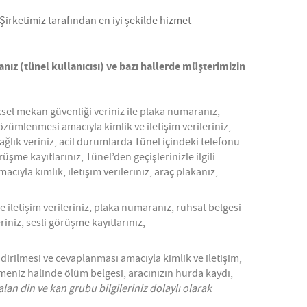
 Şirketimiz tarafından en iyi şekilde hizmet
manız (tünel kullanıcısı) ve bazı hallerde müşterimizin
ksel mekan güvenliği veriniz ile plaka numaranız,
zümlenmesi amacıyla kimlik ve iletişim verileriniz,
sağlık veriniz, acil durumlarda Tünel içindeki telefonu
şme kayıtlarınız, Tünel’den geçişlerinizle ilgili
acıyla kimlik, iletişim verileriniz, araç plakanız,
e iletişim verileriniz, plaka numaranız, ruhsat belgesi
eriniz, sesli görüşme kayıtlarınız,
irilmesi ve cevaplanması amacıyla kimlik ve iletişim,
letmeniz halinde ölüm belgesi, aracınızın hurda kaydı,
alan din ve kan grubu bilgileriniz dolaylı olarak