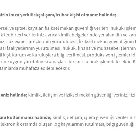
mizin imza yetkilisi/çalışanı/irtibat kişisi olmanız halinde;
el ve işitsel kayıtlar, fiziksel mekan güvenliği verileri, hukuki işlem, 
 tedbirleri verileriniz ayrıca kimlik belgelerinde yer alan din ve kan 
niz, sözleşme süreçlerinin yürütülmesi, fiziksel mekan güvenliğinin te
ası faaliyetlerinin yürütülmesi, hukuk, finans ve muhasebe işlerinin 
li kişi, kurum ve kuruluşlara bilgi verilmesi, prodüksiyon işlemleri d
e uygun yürütülmesi amaçları ile sınırlı olarak işlenebilecektir. Kişis
ortamlarda muhafaza edilebilecektir.
meniz halinde;
kimlik, iletişim ve fiziksel mekân güvenliği veriniz, fi
sını kullanmanız halinde;
kimlik, iletişim, işlem güvenliği verileri
lektronik ortamda oluşan log kayıtlarının tutulması, bilgi güvenliği