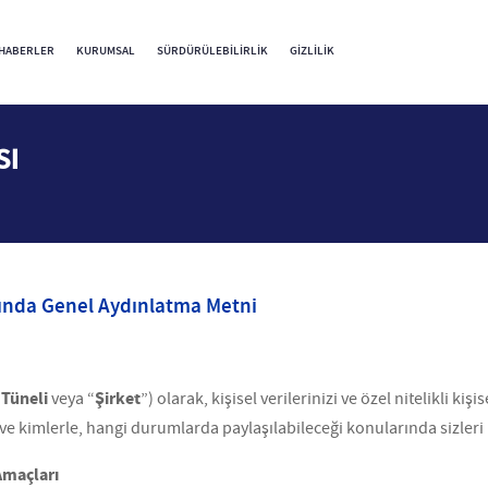
HABERLER
KURUMSAL
SÜRDÜRÜLEBILIRLIK
GIZLILIK
sı
ında Genel Aydınlatma Metni
 Tüneli
Şirket
veya “
”) olarak, kişisel verilerinizi ve özel nitelikli kiş
i ve kimlerle, hangi durumlarda paylaşılabileceği konularında sizleri
Amaçları