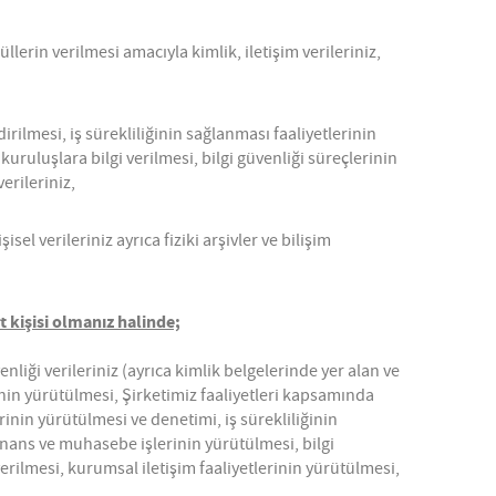
erin verilmesi amacıyla kimlik, iletişim verileriniz,
irilmesi, iş sürekliliğinin sağlanması faaliyetlerinin
kuruluşlara bilgi verilmesi, bilgi güvenliği süreçlerinin
erileriniz,
el verileriniz ayrıca fiziki arşivler ve bilişim
t kişisi olmanız halinde;
nliği verileriniz (ayrıca kimlik belgelerinde yer alan ve
rinin yürütülmesi, Şirketimiz faaliyetleri kapsamında
erinin yürütülmesi ve denetimi, iş sürekliliğinin
inans ve muhasebe işlerinin yürütülmesi, bilgi
verilmesi, kurumsal iletişim faaliyetlerinin yürütülmesi,