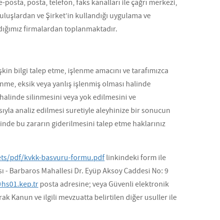
posta, posta, telefon, faks kanalları ile çağrı merkezi,
ruluşlardan ve Şirket’in kullandığı uygulama ve
dığımız firmalardan toplanmaktadır.
şkin bilgi talep etme, işlenme amacını ve tarafımızca
enme, eksik veya yanlış işlenmiş olması halinde
 halinde silinmesini veya yok edilmesini ve
sıyla analiz edilmesi suretiyle aleyhinize bir sonucun
inde bu zararın giderilmesini talep etme haklarınız
ets/pdf/kvkk-basvuru-formu.pdf
linkindeki form ile
sı - Barbaros Mahallesi Dr. Eyüp Aksoy Caddesi No: 9
hs01.kep.tr
posta adresine; veya Güvenli elektronik
k Kanun ve ilgili mevzuatta belirtilen diğer usuller ile