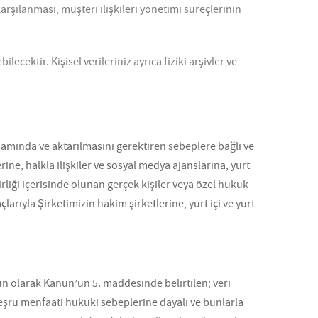
 karşılanması, müşteri ilişkileri yönetimi süreçlerinin
ecektir. Kişisel verileriniz ayrıca fiziki arşivler ve
samında ve aktarılmasını gerektiren sebeplere bağlı ve
ne, halkla ilişkiler ve sosyal medya ajanslarına, yurt
rliği içerisinde olunan gerçek kişiler veya özel hukuk
arıyla Şirketimizin hakim şirketlerine, yurt içi ve yurt
un olarak Kanun’un 5. maddesinde belirtilen; veri
şru menfaati hukuki sebeplerine dayalı ve bunlarla