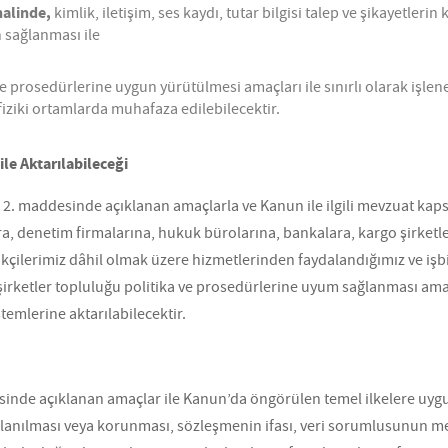
halinde,
kimlik, iletişim, ses kaydı, tutar bilgisi talep ve şikayetlerin
 sağlanması ile
 prosedürlerine uygun yürütülmesi amaçları ile sınırlı olarak işlenebil
fiziki ortamlarda muhafaza edilebilecektir.
ile Aktarılabileceği
n 2. maddesinde açıklanan amaçlarla ve Kanun ile ilgili mevzuat kap
a, denetim firmalarına, hukuk bürolarına, bankalara, kargo şirketleri
ikçilerimiz dâhil olmak üzere hizmetlerinden faydalandığımız ve işbi
u şirketler topluluğu politika ve prosedürlerine uyum sağlanması amaçl
temlerine aktarılabilecektir.
desinde açıklanan amaçlar ile Kanun’da öngörülen temel ilkelere uyg
anılması veya korunması, sözleşmenin ifası, veri sorumlusunun me