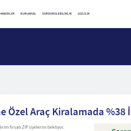
HABERLER
KURUMSAL
SÜRDÜRÜLEBILIRLIK
GIZLILIK
e Özel Araç Kiralamada %38 İn
im fırsatı ZIP üyelerini bekliyor.