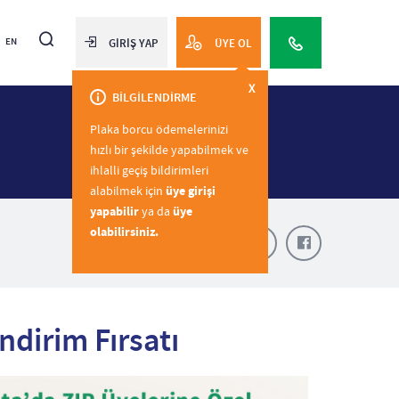
EN
GİRİŞ YAP
ÜYE OL
X
BİLGİLENDİRME
Plaka borcu ödemelerinizi
hızlı bir şekilde yapabilmek ve
ihlalli geçiş bildirimleri
alabilmek için
üye girişi
yapabilir
ya da
üye
olabilirsiniz.
Paylaş
dirim Fırsatı