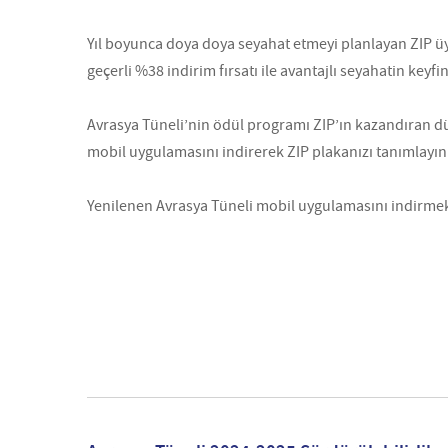
Yıl boyunca doya doya seyahat etmeyi planlayan ZIP üy
geçerli %38 indirim fırsatı ile avantajlı seyahatin keyf
Avrasya Tüneli’nin ödül programı ZIP’ın kazandıran dü
mobil uygulamasını indirerek ZIP plakanızı tanımlayın
Yenilenen Avrasya Tüneli mobil uygulamasını indirmek