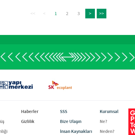
<<
<
1
2
3
>
>>
Haberler
SSS
Kurumsal
rüş
Gizlilik
Bize Ulaşın
Ne?
liği
İnsan Kaynakları
Neden?