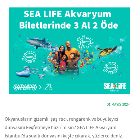
01 MAYIS 2024
Okyanusların gizemli, şaşırtıcı, rengarenk ve büyüleyici
dünyasını keşfetmeye hazır mısın? SEA LIFE Akvaryum
İstanbul’da sualtı dünyasını keşfe çıkarak, yüzlerce deniz