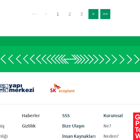
<<
<
1
2
3
>
>>
Haberler
SSS
Kurumsal
rüş
Gizlilik
Bize Ulaşın
Ne?
liği
İnsan Kaynakları
Neden?