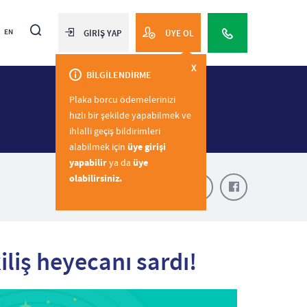
EN
GİRİŞ YAP
ÜYE OL
X
BİLGİLENDİRME
Plaka borcu ödemelerinizi
hızlı bir şekilde yapabilmek ve
ihlalli geçiş bildirimleri
alabilmek için
üye girişi
yapabilir
ya da
üye
olabilirsiniz.
Paylaş
iliş heyecanı sardı!