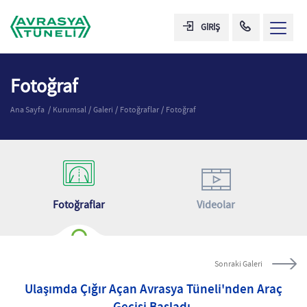
GİRİŞ
Fotoğraf
Ana Sayfa
Kurumsal
Galeri
Fotoğraflar
Fotoğraf
Fotoğraflar
Videolar
Sonraki Galeri
Ulaşımda Çığır Açan Avrasya Tüneli'nden Araç
Geçişi Başladı.