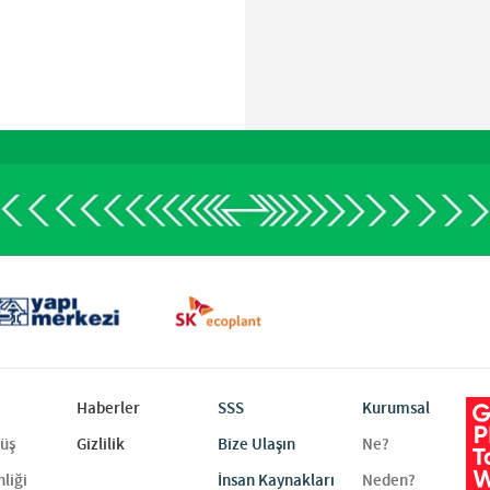
Haberler
SSS
Kurumsal
rüş
Gizlilik
Bize Ulaşın
Ne?
liği
İnsan Kaynakları
Neden?