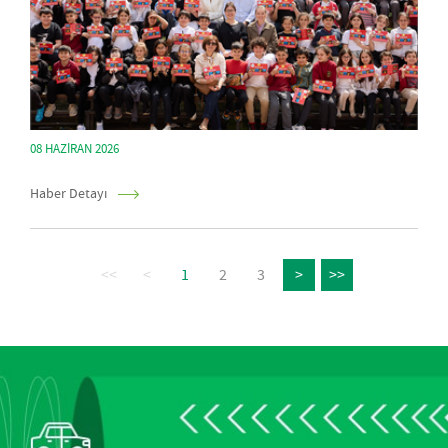
08 HAZIRAN 2026
Haber Detayı
<<
<
1
2
3
>
>>