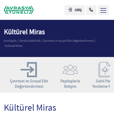
GİRİŞ
Kültürel Miras
Ana Sayfa
Sürdürülebilirlik
Çevresel ve Sosyal Etki Değerlendirmesi
Kültürel Miras
Çevresel ve Sosyal Etki
Paydaşlarla
Sahil Parkı
Değerlendirmesi
İletişim
Yenileme Pla
Kültürel Miras