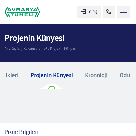
GİRİŞ
Projenin Künyesi
Ana Sayfa
Kurumsal
Ne?
Projenin Künyesi
n İlkleri
Projenin Künyesi
Kronoloji
Ödülle
Proje Bilgileri